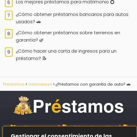
Los mejores préstamos para matrimonio 💍
¿Cómo obtener préstamos bancarios para autos
usados? 🚗
¿Cómo obtener préstamos sobre terrenos en
garantía? 🌿
¿Cómo hacer una carta de ingresos para un
préstamo? 📝
Prestamos
Vehiculares
¿Préstamos con garantía de auto? 🚗
|
|
Quiénes Somos
Políticas de Cookies
|
|
Gestionar el consentimiento de las
Políticas de Privacidad
Aviso Legal
Mapa del